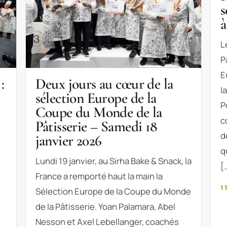
s
à
L
P
E
:
Deux jours au cœur de la
l
sélection Europe de la
P
Coupe du Monde de la
c
Pâtisserie – Samedi 18
d
janvier 2026
q
Lundi 19 janvier, au Sirha Bake & Snack, la
[
France a remporté haut la main la
1
Sélection Europe de la Coupe du Monde
de la Pâtisserie. Yoan Palamara, Abel
Nesson et Axel Lebellanger, coachés