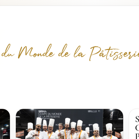
 du Monde de la Pâtisseri
S
C
P