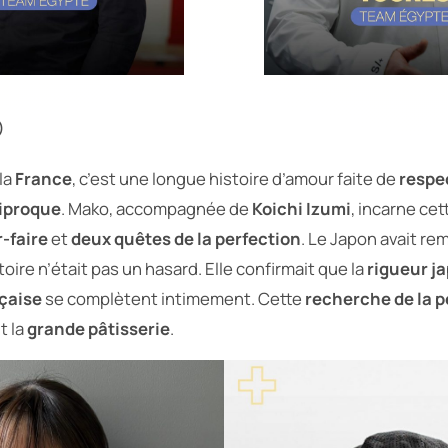
)
la
France
, c’est une longue histoire d’amour faite de
respe
iproque
. Mako, accompagnée de
Koichi Izumi
, incarne ce
-faire
et
deux quêtes de la perfection
. Le Japon avait rem
ctoire n’était pas un hasard. Elle confirmait que la
rigueur j
çaise
se complètent intimement. Cette
recherche de la p
t la
grande pâtisserie
.