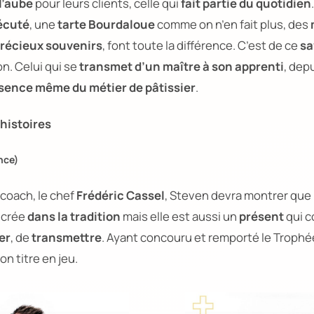
l’aube
pour leurs clients, celle qui
fait partie du quotidien
écuté
, une
tarte Bourdaloue
comme on n’en fait plus, des
récieux souvenirs
, font toute la différence. C’est de ce
sa
on. Celui qui se
transmet d’un maître à son apprenti
, dep
sence même du métier de pâtissier
.
 histoires
nce)
coach, le chef
Frédéric Cassel
, Steven devra montrer que 
ncrée
dans la tradition
mais elle est aussi un
présent
qui c
er
, de
transmettre
. Ayant concouru et remporté le Trophée
n titre en jeu.