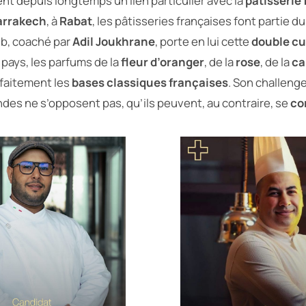
nt depuis longtemps un lien particulier avec la
pâtisserie
rrakech
, à
Rabat
, les pâtisseries françaises font partie d
bib, coaché par
Adil Joukhrane
, porte en lui cette
double cu
pays, les parfums de la
fleur d’oranger
, de la
rose
, de la
c
rfaitement les
bases classiques françaises
. Son challeng
es ne s’opposent pas, qu’ils peuvent, au contraire, se
co