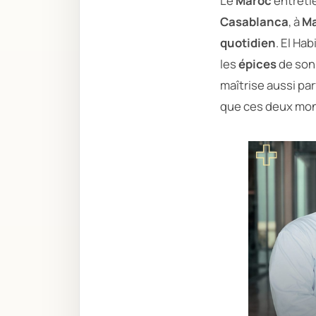
Le
Maroc
entretie
Casablanca
, à
Ma
quotidien
. El Ha
les
épices
de son 
maîtrise aussi pa
que ces deux mond