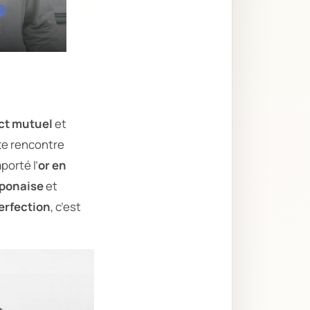
ct mutuel
et
tte rencontre
porté l’
or en
aponaise
et
erfection
, c’est