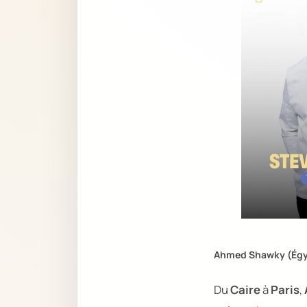
Ahmed Shawky (Égy
Du
Caire
à
Paris
,