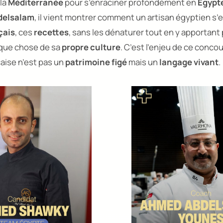
 la
Méditerranée
pour s’enraciner profondément en
Égypt
delsalam
, il vient montrer comment un artisan égyptien s’
çais
, ces
recettes
, sans les dénaturer tout en y apportant
que chose de sa
propre culture
. C’est l’enjeu de ce conco
çaise n’est pas un
patrimoine figé
mais un
langage vivant
.