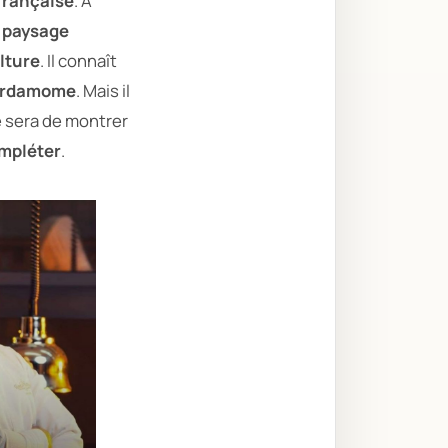
 française
. À
u
paysage
lture
. Il connaît
ardamome
. Mais il
e sera de montrer
mpléter
.