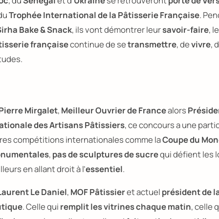
oc
, du
Sénégal
et d’
Ukraine
se retrouveront
porte de Vers
 du
Trophée International de la Pâtisserie Française
. Pe
Sirha Bake & Snack
, ils vont démontrer leur
savoir-faire
, l
tisserie française
continue de se
transmettre
, de
vivre
, 
itudes.
Pierre Mirgalet
,
Meilleur Ouvrier de France
alors
Préside
tionale des Artisans Pâtissiers
, ce concours a une partic
tres compétitions internationales comme la
Coupe du Mond
monumentales
,
pas de sculptures de sucre
qui défient les l
leurs en allant droit à l’
essentiel
.
Laurent Le Daniel
,
MOF Pâtissier
et actuel
président de 
utique
. Celle qui
remplit les vitrines chaque matin
, celle 