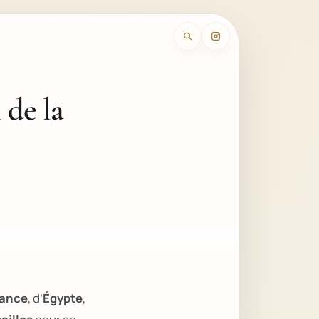
 de la
rance
, d’
Égypte
,