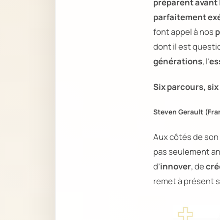
préparent avant 
parfaitement ex
font appel à nos
p
dont il est questi
générations
, l’
es
Six parcours, six
Steven Gerault (Fra
Aux côtés de son 
pas seulement a
d’
innover
, de
cré
remet à présent so