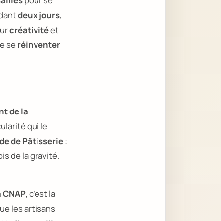
ailles
pour se
ndant
deux jours
,
eur
créativité
et
de se
réinventer
nt de la
ularité qui le
e de Pâtisserie
:
ois de la gravité.
la CNAP
, c’est la
que les artisans