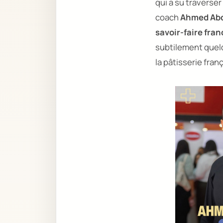
qui a su traverser
coach
Ahmed Ab
savoir-faire fran
subtilement quel
la pâtisserie fran