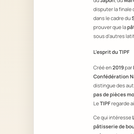
du
Japon
, du
Mar
disputer la finale
dans le cadre du
prouver que la
pâ
sous d’autres lat
L’esprit du TIPF
Créé en
2019
par
Confédération Na
distingue des au
pas de pièces 
Le
TIPF
regarde ail
Ce qui intéresse
pâtisserie de bo