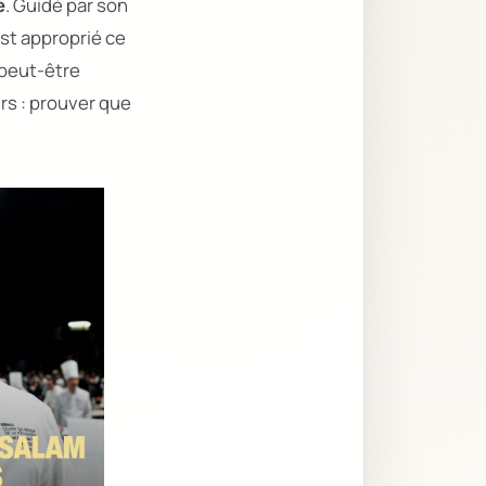
e
. Guidé par son
est approprié ce
 peut-être
urs : prouver que