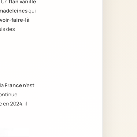
. Un
flan vanille
madeleines
qui
voir-faire-là
uis des
la
France
n’est
ontinue
 en 2024, il