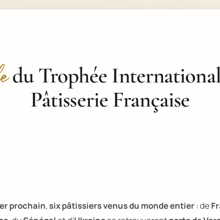
du Trophée International
e
Pâtisserie Française
ier prochain
,
six pâtissiers venus du monde entier
: de
F