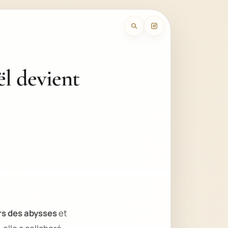
ël devient
s des abysses
et