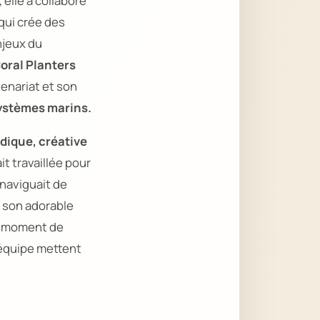
, elle a collaboré
 qui crée des
njeux du
oral Planters
tenariat et son
ystèmes marins.
dique, créative
it travaillée pour
naviguait de
 son adorable
un moment de
 équipe mettent