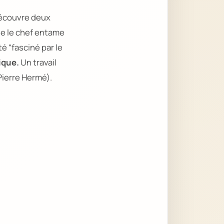
 découvre deux
ue le chef entame
été
“fasciné par le
mique.
Un travail
Pierre Hermé).