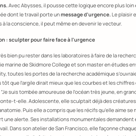
ns.
Avec
Abysses,
il pousse cette logique encore plus loin 
ée dont le travail porte un
message d’urgence.
Le plaisir
 à la conscience, il peut même en devenir le vecteur.
n : sculpter pour faire face à l’urgence
ès bien pu rester dans les laboratoires à faire de la recher
ie marine de
Skidmore College
et son master en études e
ty,
toutes les portes de la recherche académique s’ouvraien
s tôt que l’argile dirait mieux que les courbes et les chiffres
:
“Je suis tombée amoureuse de l’océan très jeune, en gran
conte-t-elle. Adolescente, elle sculptait déjà des créature
atomie. Puis elle a compris que les récifs qu’elle aime se 
 art une alerte. Ses installations monumentales demandent 
vail. Dans son atelier de San Francisco, elle façonne chaqu