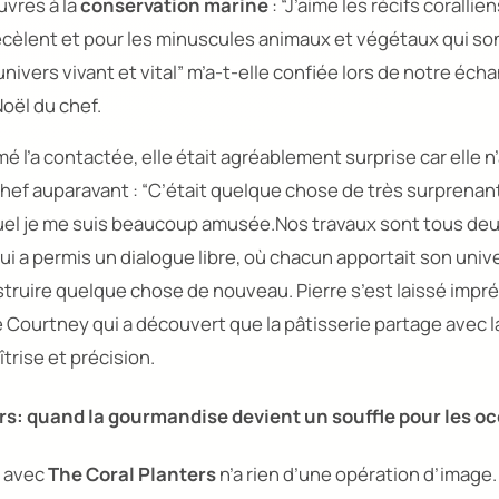
uvres à la
conservation marine
:
“J’aime les récifs corallie
ecèlent et pour les minuscules animaux et végétaux qui son
nivers vivant et vital”
m’a-t-elle confiée lors de notre écha
oël du chef.
 l’a contactée, elle était agréablement surprise car elle n’
chef auparavant :
“C’était quelque chose de très surprenant
quel je me suis beaucoup amusée.Nos travaux sont tous de
qui a permis un dialogue libre, où chacun apportait son unive
nstruire quelque chose de nouveau. Pierre s’est laissé imp
 Courtney qui a découvert que la pâtisserie partage avec 
trise et précision.
rs
: quand la gourmandise devient un souffle pour les o
 avec
The Coral Planters
n’a rien d’une opération d’image