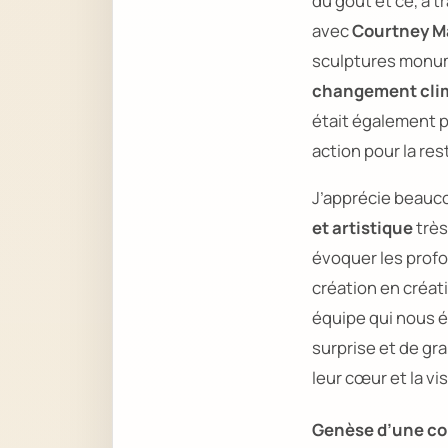
du goût et ce, à 
avec
Courtney M
sculptures monu
changement cli
était également p
action pour la res
J’apprécie beaucou
et artistique
très
évoquer les prof
création en créa
équipe qui nous é
surprise et de gr
leur cœur et la vi
Genèse d’une col