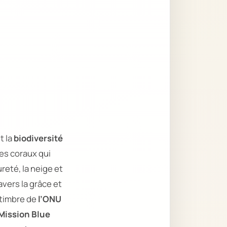
t la
biodiversité
s coraux qui
reté, la neige et
avers la grâce et
 timbre de
l’ONU
Mission Blue