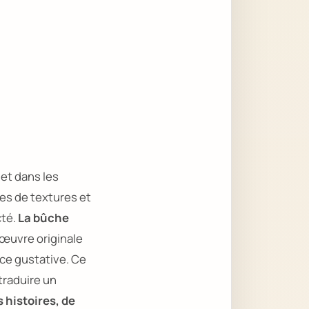
et dans les
res de textures et
cté.
La bûche
’œuvre originale
nce gustative. Ce
traduire un
 histoires, de