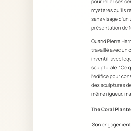
pour relier ses oe
mystères qu’ils r
sans visage d’un u
présentation de N
Quand Pierre Hermé
travaillé avec un 
inventif, avec le
sculpturale.
” Ce 
l’édifice pour co
des sculptures de
même rigueur, maî
The
Coral Plante
Son engagement