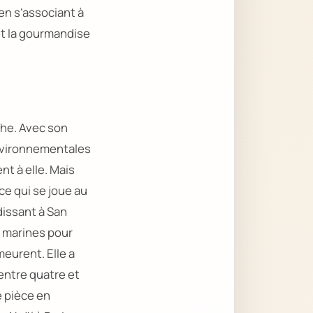
en s’associant à
 et la gourmandise
che. Avec son
nvironnementales
t à elle. Mais
 ce qui se joue au
dissant à San
s marines pour
meurent. Elle a
entre quatre et
e pièce en