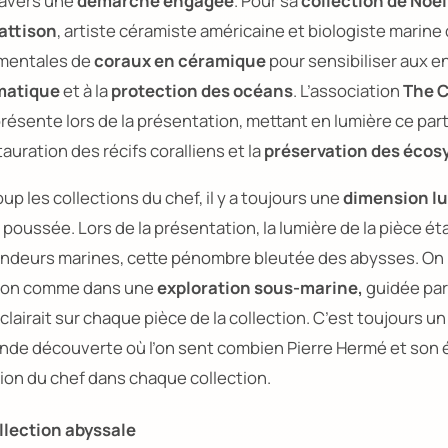
travers une
démarche engagée
. Pour sa
collection de Noël
attison
, artiste céramiste américaine et biologiste marine
mentales de
coraux en céramique
pour sensibiliser aux e
matique
et à la
protection des océans
. L’association
The C
résente lors de la présentation, mettant en lumière ce par
tauration des récifs coralliens et la
préservation des écos
p les collections du chef, il y a toujours une
dimension lu
 poussée. Lors de la présentation, la lumière de la pièce éta
ondeurs marines, cette pénombre bleutée des abysses. On 
tion comme dans une
exploration sous-marine,
guidée par
clairait sur chaque pièce de la collection. C’est toujours 
ande découverte où l’on sent combien Pierre Hermé et son
sion du chef dans chaque collection.
lection abyssale