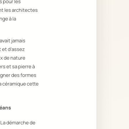
ns pour les
t les architectes
nge à la
avait jamais
 et d’assez
ux de nature
rs et sa pierre à
régner des formes
la céramique cette
céans
. La démarche de