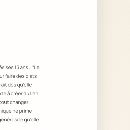
dès ses 13 ans :
“Le
ur faire des plats
aît dès qu’elle
te à créer du lien
tout changer :
hnique ne prime
 générosité qu’elle