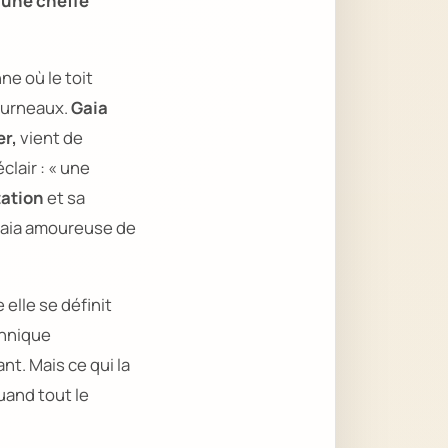
 une cheffe
ne où le toit
ourneaux.
Gaia
er,
vient de
clair :
« une
tation
et sa
 Gaia amoureuse de
 elle se définit
chnique
nt. Mais ce qui la
uand tout le