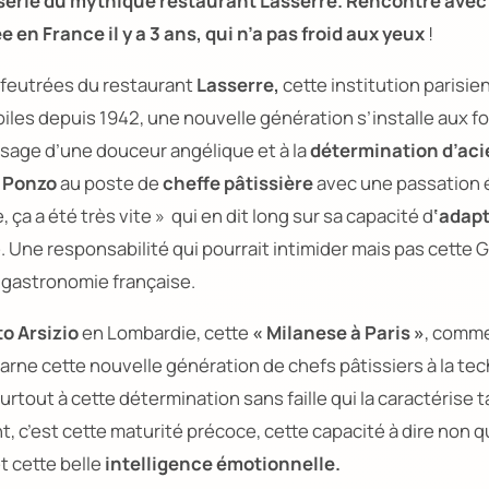
sserie du mythique restaurant Lasserre. Rencontre avec
e en France il y a 3 ans, qui n’a pas froid aux yeux
!
 feutrées du restaurant
Lasserre,
cette institution parisien
toiles depuis 1942, une nouvelle génération s’installe aux f
isage d’une douceur angélique et à la
détermination d’aci
 Ponzo
au poste de
cheffe pâtissière
avec une passation é
ça a été très vite »
qui en dit long sur sa capacité d
‘adap
e. Une responsabilité qui pourrait intimider mais pas cette
la gastronomie française.
o Arsizio
en Lombardie, cette
« Milanese à Paris »
, comme
carne cette nouvelle génération de chefs pâtissiers à la te
urtout à cette détermination sans faille qui la caractérise ta
t, c’est cette maturité précoce, cette capacité à dire non q
t cette belle
intelligence émotionnelle.