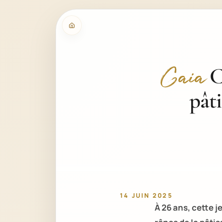
C
Gaia
pât
14 JUIN 2025
À 26 ans, cette j