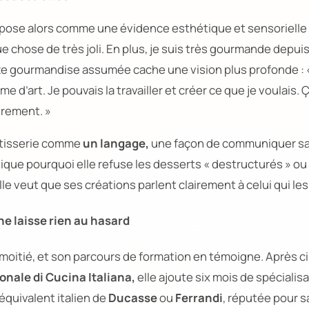
mpose alors comme une évidence esthétique et sensorielle
e chose de très joli. En plus, je suis très gourmande depuis
te gourmandise assumée cache une vision plus profonde :
me d’art. Je pouvais la travailler et créer ce que je voulais.
trement. »
âtisserie comme
un langage,
une façon de communiquer sa
ique pourquoi elle refuse les desserts
« destructurés »
ou 
le veut que ses créations parlent clairement à celui qui le
ne laisse rien au hasard
 à moitié, et son parcours de formation en témoigne. Après c
onale di Cucina Italiana,
elle ajoute six mois de spécialisa
l’équivalent italien de
Ducasse
ou
Ferrandi
, réputée pour sa