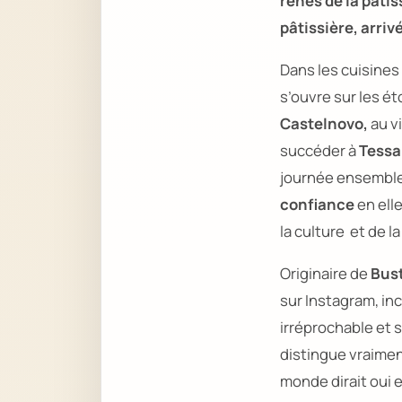
rênes de la pâti
pâtissière, arrivé
Dans les cuisines
s’ouvre sur les é
Castelnovo,
au v
succéder à
Tessa
journée ensemble, 
confiance
en ell
la culture et de 
Originaire de
Bust
sur Instagram, in
irréprochable et s
distingue vraimen
monde dirait oui e