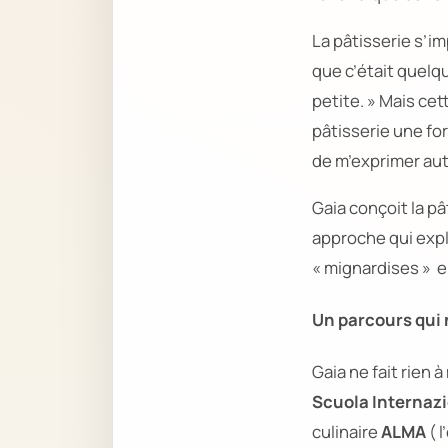
La pâtisserie s’i
que c’était quelqu
petite. »
Mais cet
pâtisserie une for
de m’exprimer au
Gaia conçoit la p
approche qui expl
« mignardises »
el
Un parcours qui 
Gaia ne fait rien
Scuola Internazi
culinaire
ALMA
( 