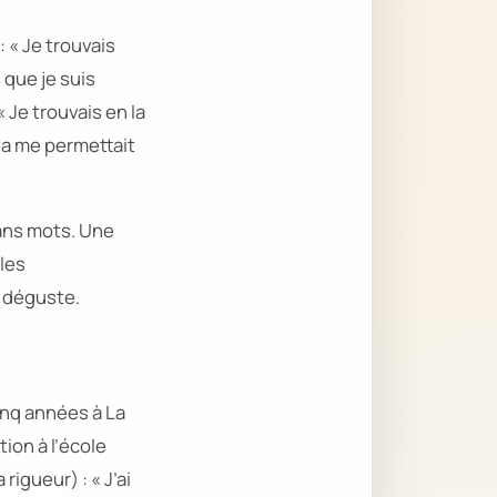
 :
« Je trouvais
 que je suis
« Je trouvais en la
 Ça me permettait
ns mots. Une
les
s déguste.
inq années à La
tion à l’école
 rigueur) :
« J’ai