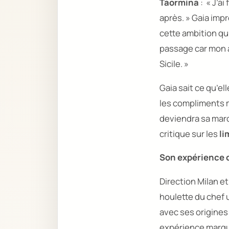
Taormina
:
« J’ai
après. »
Gaia impre
cette ambition qui
passage car mon a
Sicile. »
Gaia sait ce qu’el
les compliments ma
deviendra sa marqu
critique sur les
li
Son expérience
Direction Milan et
houlette du chef
avec ses origines
expérience marque