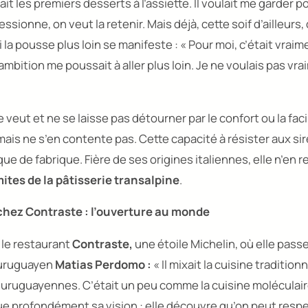
 fait les premiers desserts à l’assiette. Il voulait me garder p
ssionne, on veut la retenir. Mais déjà, cette soif d’ailleurs
 la pousse plus loin se manifeste :
« Pour moi, c’était vraim
mbition me poussait à aller plus loin. Je ne voulais pas vra
le veut et ne se laisse pas détourner par le confort ou la faci
is ne s’en contente pas. Cette capacité à résister aux sirè
e de fabrique. Fière de ses origines italiennes, elle n’en 
mites de la pâtisserie transalpine
.
 chez
Contraste
: l’ouverture au monde
 le restauran
t
Contraste,
une étoile Michelin, où elle pass
 uruguayen
Matias Perdomo :
« Il mixait la cuisine tradition
 uruguayennes. C’était un peu comme la cuisine moléculair
 profondément sa vision : elle découvre qu’on peut respe