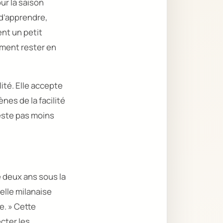
our la saison
, d’apprendre,
ent un petit
iment rester en
lité. Elle accepte
nes de la facilité
reste pas moins
e deux ans sous la
nelle milanaise
e. »
Cette
cter les