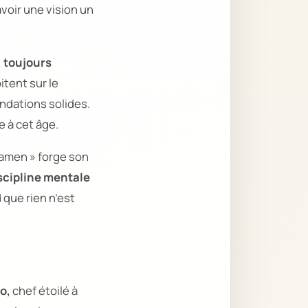
avoir une vision un
 toujours
tent sur le
ndations solides.
 à cet âge.
xamen »
forge son
scipline mentale
 que rien n’est
o,
chef étoilé à