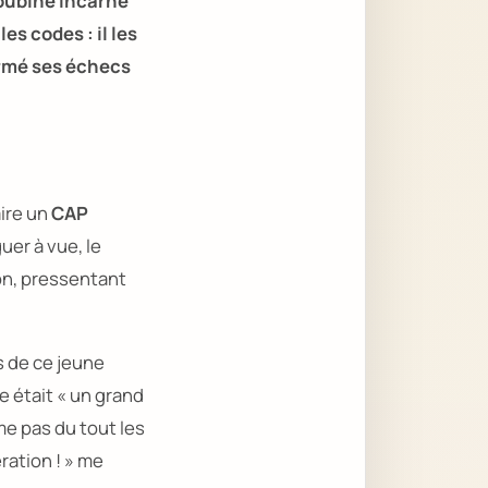
Roubine incarne
es codes : il les
ormé ses échecs
aire un
CAP
uer à vue, le
ion, pressentant
s de ce jeune
e était
« un grand
me pas du tout les
ation ! »
me