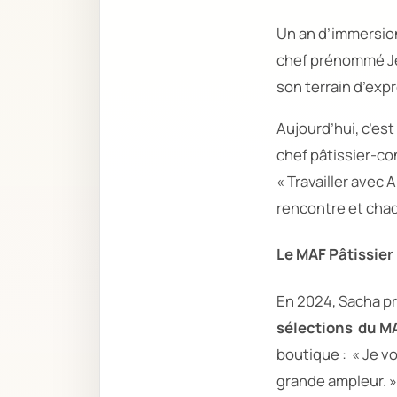
Un an d’immersion
chef prénommé Jé
son terrain d’exp
Aujourd’hui, c’es
chef pâtissier-c
« Travailler avec 
rencontre et chaq
Le MAF Pâtissier 
En 2024, Sacha pr
sélections du M
boutique :
« Je vo
grande ampleur. »