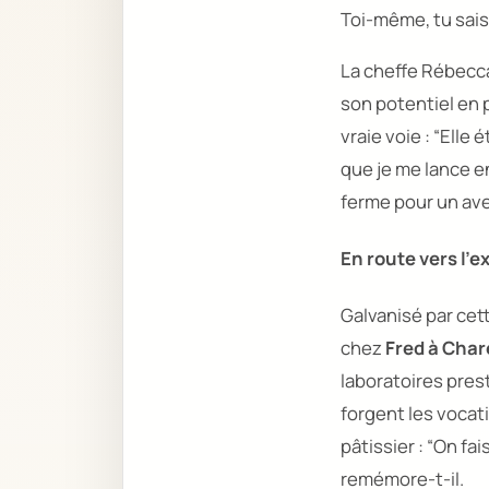
Toi-même, tu sais 
La cheffe Rébecca
son potentiel en p
vraie voie :
“Elle é
que je me lance en
ferme pour un ave
En route vers l’e
Galvanisé par cet
chez
Fred
à Char
laboratoires pres
forgent les vocati
pâtissier :
“On fai
remémore-t-il.