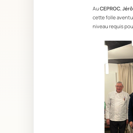
Au
CEPROC
,
Jér
cette folle avent
niveau requis pou