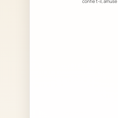
confie t-il, amusé 