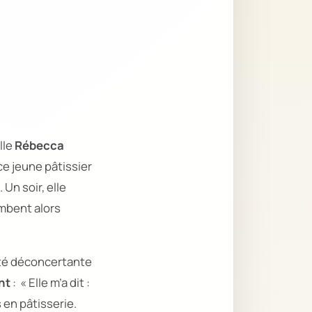
lle
Rébecca
ce jeune pâtissier
. Un soir, elle
ombent alors
té déconcertante
nt
: « Elle m’a dit :
s en pâtisserie.