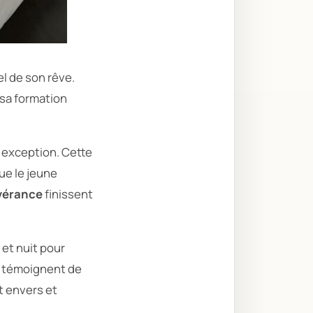
tel de son rêve.
 sa formation
 exception. Cette
ue le jeune
évérance
finissent
 et nuit pour
m témoignent de
t envers et