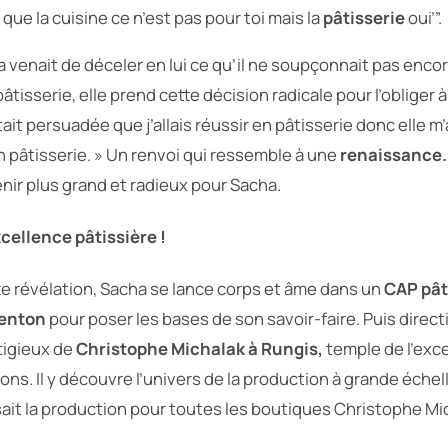
que la cuisine ce n’est pas pour toi mais la
pâtisserie
oui’”.
 venait de déceler en lui ce qu’il ne soupçonnait pas enco
âtisserie, elle prend cette décision radicale pour l’obliger 
tait persuadée que j’allais réussir en pâtisserie donc elle 
 pâtisserie. »
Un renvoi qui ressemble à une
renaissance.
nir plus grand et radieux pour Sacha.
xcellence pâtissière
!
te révélation, Sacha se lance corps et âme dans un
CAP pât
enton
pour poser les bases de son savoir-faire. Puis direct
tigieux de
Christophe Michalak à Rungis,
temple de l’exc
ons. Il y découvre l’univers de la production à grande échel
sait la production pour toutes les boutiques Christophe Mi