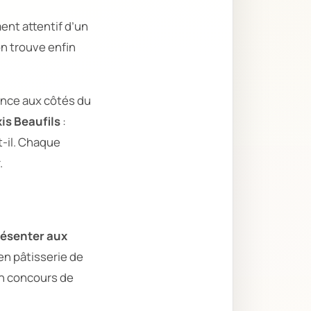
ent attentif d’un
n trouve enfin
ence aux côtés du
xis Beaufils
:
t-il. Chaque
.
résenter aux
en pâtisserie de
un concours de