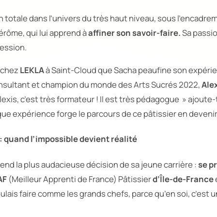
 totale dans l’univers du très haut niveau, sous l’encadrem
rôme, qui lui apprend à
affiner son savoir-faire.
Sa passio
ression.
t chez
LEKLA
à Saint-Cloud que Sacha peaufine son expéri
onsultant et champion du monde des Arts Sucrés 2022,
Ale
Alexis, c’est très formateur ! Il est très pédagogue »
ajoute-
ue expérience forge le parcours de ce pâtissier en devenir
: quand l’impossible devient réalité
end la plus audacieuse décision de sa jeune carrière :
se p
AF
(Meilleur Apprenti de France) Pâtissier
d’Île-de-France
ulais faire comme les grands chefs, parce qu’en soi, c’est 