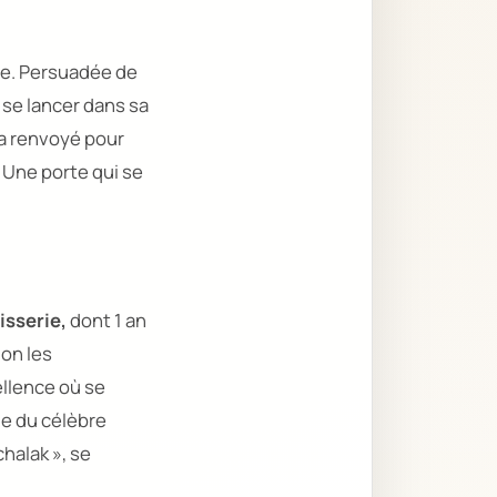
re. Persuadée de
à se lancer dans sa
m’a renvoyé pour
Une porte qui se
isserie,
dont 1 an
ion les
ellence où se
le du célèbre
chalak »,
se