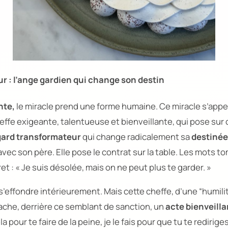
 : l’ange gardien qui change son destin
te,
le miracle prend une forme humaine. Ce miracle s’appe
ffe exigeante, talentueuse et bienveillante, qui pose sur 
ard transformateur
qui change radicalement sa
destinée
ec son père. Elle pose le contrat sur la table. Les mots t
et :
« Je suis désolée, mais on ne peut plus te garder. »
 s’effondre intérieurement. Mais cette cheffe, d’une
“humili
ache, derrière ce semblant de sanction, un
acte bienveilla
a pour te faire de la peine, je le fais pour que tu te redirige