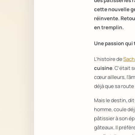
des pâtisseries 
cette nouvelle gé
réinvente. Retou
en tremplin.
Une passion qui 
L’histoire de
Sac
cuisine
. C’était 
cœur ailleurs, l’
déjà que sa route 
Mais le destin, di
homme, coule déj
pâtissier à son é
gâteaux. Il préfère