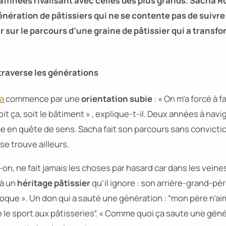
raffinées rivalisant avec celles des plus grands. Sacha 
nération de pâtissiers qui ne se contente pas de suivre l
r sur le parcours d’une graine de pâtissier qui a transf
traverse les générations
ha
commence par une
orientation subie
:
« On m’a forcé à f
soit ça, soit le bâtiment »
, explique-t-il. Deux années à navig
âme en quête de sens. Sacha fait son parcours sans convict
se trouve ailleurs.
t-on, ne fait jamais les choses par hasard car dans les veine
à un
héritage pâtissier
qu’il ignore : son arrière-grand-pèr
poque ».
Un don qui a sauté une génération : “mon père
n’ai
 le sport aux pâtisseries”.
« Comme quoi ça saute une génér