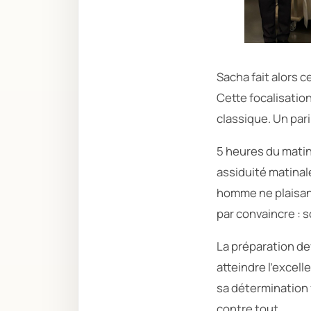
Sacha fait alors ce
Cette focalisation
classique. Un pari
5 heures du matin
assiduité matina
homme ne plaisan
par convaincre : 
La préparation de
atteindre l’excel
sa détermination f
contre tout.